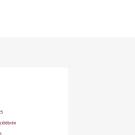
25
 célébrée
e.