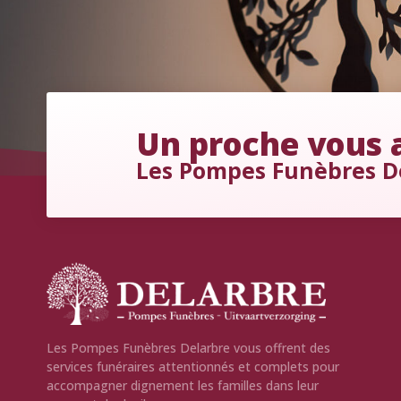
Un proche vous a
Les Pompes Funèbres D
Les Pompes Funèbres Delarbre vous offrent des
services funéraires attentionnés et complets pour
accompagner dignement les familles dans leur