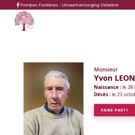
Pompes Funèbres - Uitvaartverzorging Delarbre
Monsieur
Yvon LEO
Naissance :
le 28
Décès :
le 23 octo
FAIRE-PART