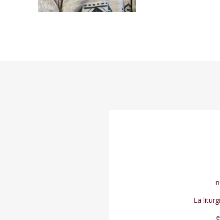
n
La litur
e