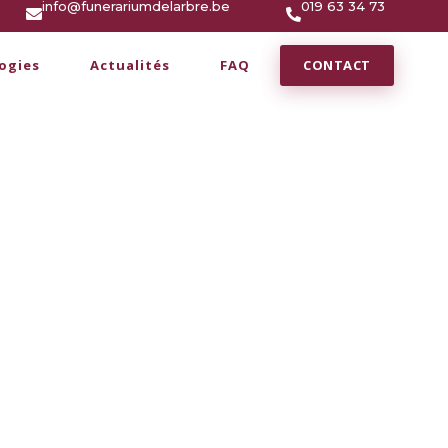
info@funerariumdelarbre.be
019 63 34 73
CONTACT
ogies
Actualités
FAQ