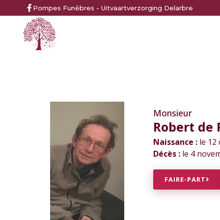
Pompes Funèbres - Uitvaartverzorging Delarbre
Monsieur
Robert de
Naissance :
le 12
Décès :
le 4 novem
FAIRE-PART