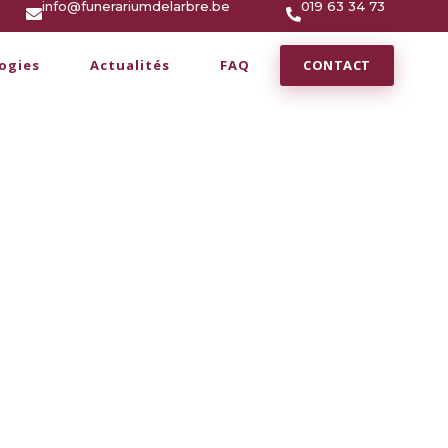
info@funerariumdelarbre.be
019 63 34 73
CONTACT
ogies
Actualités
FAQ