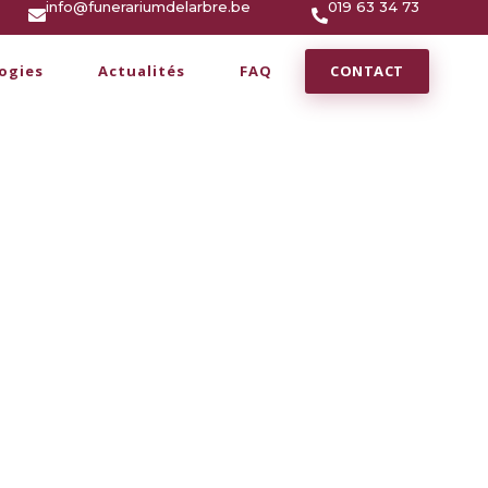
info@funerariumdelarbre.be
019 63 34 73
CONTACT
ogies
Actualités
FAQ