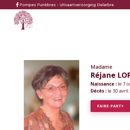
Pompes Funèbres - Uitvaartverzorging Delarbre
Madame
Réjane LO
Naissance :
le 7 
Décès :
le 30 avri
FAIRE-PART